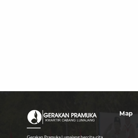
Map
Gerakan Pramuka Lumajang bercita-cita