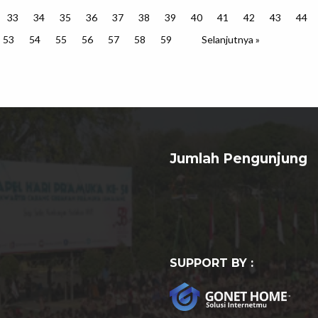
33
34
35
36
37
38
39
40
41
42
43
44
53
54
55
56
57
58
59
Selanjutnya »
Jumlah Pengunjung
SUPPORT BY :