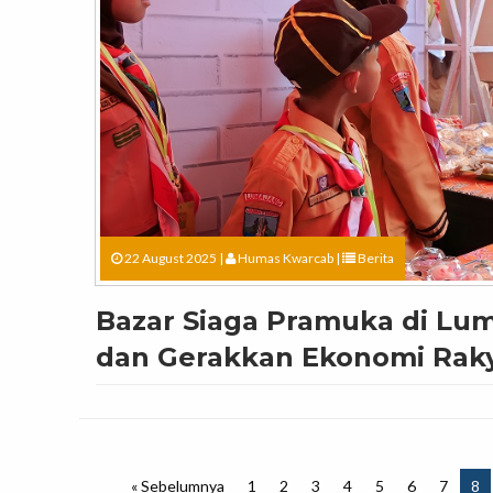
22 August 2025 |
Humas Kwarcab
|
Berita
Bazar Siaga Pramuka di Lu
dan Gerakkan Ekonomi Rak
« Sebelumnya
1
2
3
4
5
6
7
8