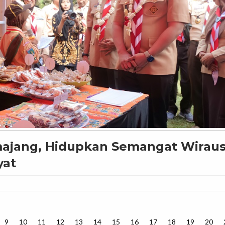
majang, Hidupkan Semangat Wirau
yat
9
10
11
12
13
14
15
16
17
18
19
20