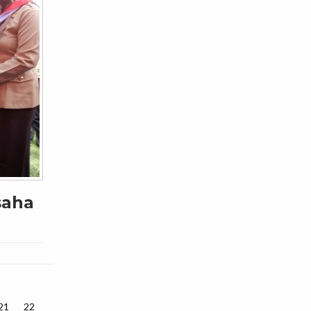
saha
21
22